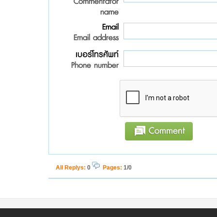
Commentator
name
Email
Email address
เบอร์โทรศัพท์
Phone number
All Replys
:
0
Pages:
1/0