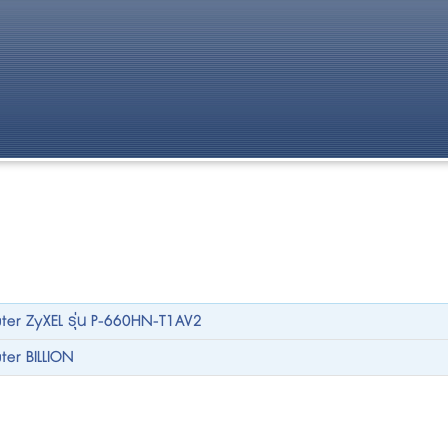
outer ZyXEL รุ่น P-660HN-T1AV2
uter BILLION