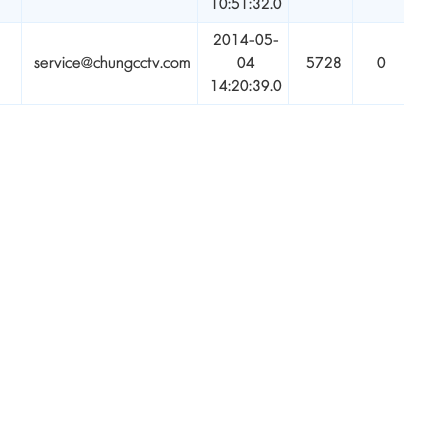
10:51:32.0
2014-05-
service@chungcctv.com
04
5728
0
14:20:39.0