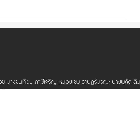
ย บางขุนเทียน ภาษีเจริญ หนองแขม ราษฎร์บูรณะ บางพลัด ดิ
ักสี่ สายไหม คันนายาว สะพานสูง วังทองหลาง คลองสามวา บาง
.
Shop ID: