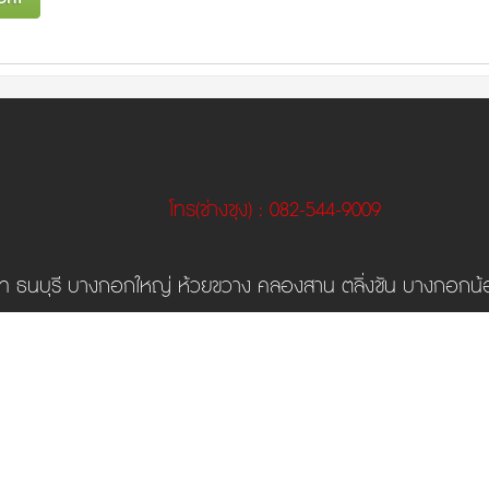
โทร
(ช่างชุง)
: 082-544-9009
 ธนบุรี บางกอกใหญ่ ห้วยขวาง คลองสาน ตลิ่งชัน บางกอกน้อ
วนหลวง จอมทอง ดอนเมือง ราชเทวี ลาดพร้าว วัฒนา บางแค หล
วัฒนา ทุ่งครุ บางบอน
AMP Version
COPYRIGHT 2015
CHUNGCCTV.COM
ALLRIGHTS RESERVED
Start
View
Communication Systems |
|