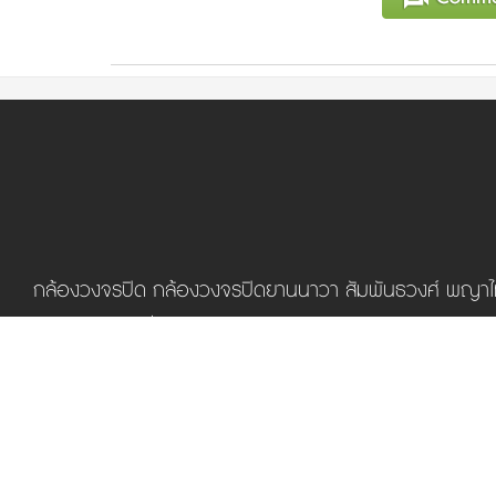
กล้องวงจรปิด กล้องวงจรปิดยานนาวา สัมพันธวงศ์ พญาไท
บึงกุ่ม สาทร บางซื่อ จตุจักร ประเวศ คลองเตย คลองเตย ส