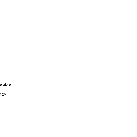
perature
 12V