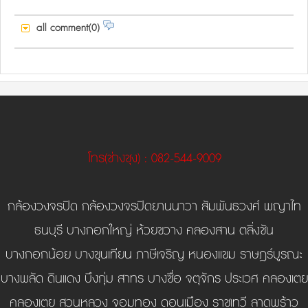
all comment(0)
โทร
(ช่างชุง)
: 082-544-9009
กล้องวงจรปิด กล้องวงจรปิดยานนาวา สัมพันธวงศ์ พญาไท
ธนบุรี บางกอกใหญ่ ห้วยขวาง คลองสาน ตลิ่งชัน
บางกอกน้อย บางขุนเทียน ภาษีเจริญ หนองแขม ราษฎร์บูรณะ
บางพลัด ดินแดง บึงกุ่ม สาทร บางซื่อ จตุจักร ประเวศ คลองเตย
คลองเตย สวนหลวง จอมทอง ดอนเมือง ราชเทวี ลาดพร้าว