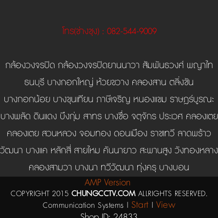
โทร
(ช่างชุง)
: 082-544-9009
กล้องวงจรปิด กล้องวงจรปิดยานนาวา สัมพันธวงศ์ พญาไท
ธนบุรี บางกอกใหญ่ ห้วยขวาง คลองสาน ตลิ่งชัน
บางกอกน้อย บางขุนเทียน ภาษีเจริญ หนองแขม ราษฎร์บูรณะ
บางพลัด ดินแดง บึงกุ่ม สาทร บางซื่อ จตุจักร ประเวศ คลองเตย
คลองเตย สวนหลวง จอมทอง ดอนเมือง ราชเทวี ลาดพร้าว
วัฒนา บางแค หลักสี่ สายไหม คันนายาว สะพานสูง วังทองหลาง
คลองสามวา บางนา ทวีวัฒนา ทุ่งครุ บางบอน
AMP Version
COPYRIGHT 2015
CHUNGCCTV.COM
ALLRIGHTS RESERVED.
Start
View
Communication Systems |
|
Shop ID: 24833